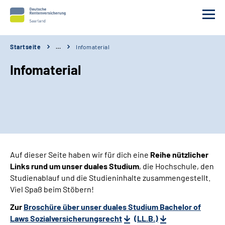
Startseite
…
Infomaterial
Wir über uns
Infomaterial
Duales Bachelorstudium
Ausbildung
Bewerbung
Auf dieser Seite haben wir für dich eine
Reihe nützlicher
Links
rund um unser duales Studium
, die Hochschule, den
Bachelor Wirtschaftsinformatik
Studienablauf und die Studieninhalte zusammengestellt.
Viel Spaß beim Stöbern!
Erweiterte Suche
Zur
Broschüre über unser duales Studium Bachelor of
Laws Sozialversicherungsrecht
(LL.B.)
Gebärdensprache